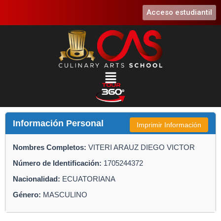
Ir
Acceso estudiantil
al
contenido
Menú
Información Personal
Imprimir Información
Nombres Completos:
VITERI ARAUZ DIEGO VICTOR
Número de Identificación:
1705244372
Nacionalidad:
ECUATORIANA
Género:
MASCULINO