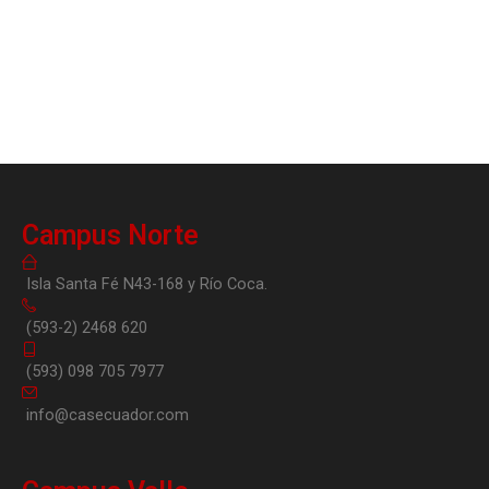
Campus Norte
Isla Santa Fé N43-168 y Río Coca.
(593-2) 2468 620
(593) 098 705 7977
info@casecuador.com